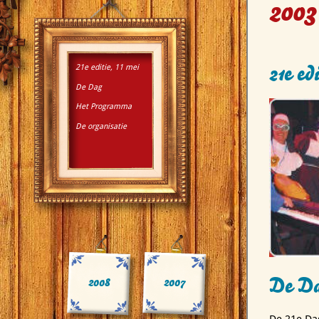
2003
21e edi
21e editie, 11 mei
De Dag
Het Programma
De organisatie
De D
2008
2007
De 21e Da