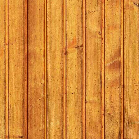
18.00:
Hen
Pauze
18.35:
Lie
18.45:
Mar
19.00:
de 
19.15:
Ron
Ronnie en