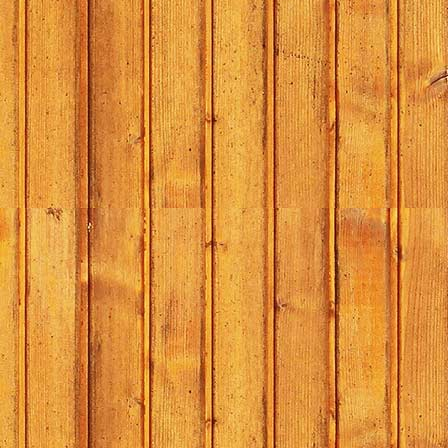
De KipKerr
15.35:
de 
15.50:
de 
16.05:
Ome
Pauze
17.00:
Fami
17.15:
A3
17.30:
de 
17.45:
Ler