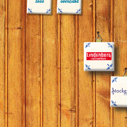
2000
overzicht
Het 
14.00:
de 
14.25:
de 
14.45:
de 
Pauze
15.30:
de 