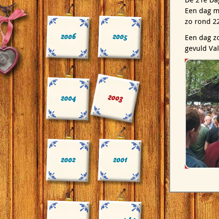
Een dag me
zo rond 22
2006
2005
Een dag z
gevuld Val
2003
2004
2002
2001