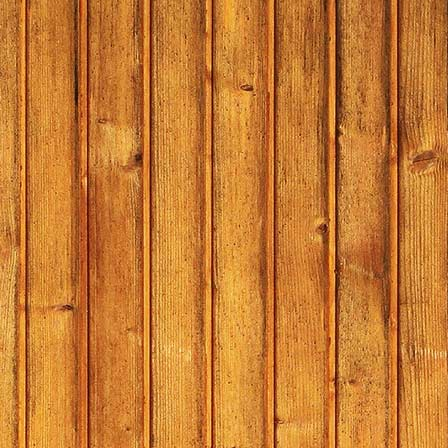
Kinderpr
Kinderpr
De or
De organis
Bas Broed
Jos van Os
Leo Jacob
En natuurl
alles weer