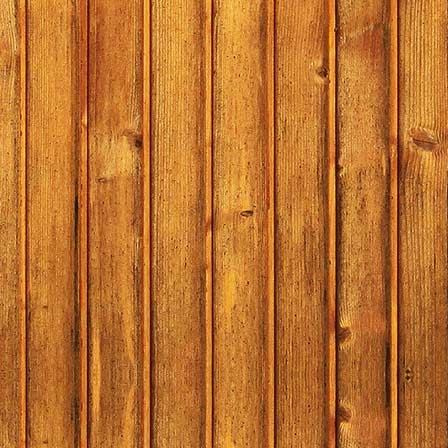
19.30:
Duo
19.45:
Ber
Pauze
20.40:
The
21.05:
Ros
21.20:
Alf
21.50:
de 
22.15:
de 
22.45:
Will
23.15:
Slo
Presentat
Pauze DJ's